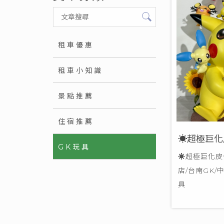
租車優惠
租車小知識
景點推薦
住宿推薦
☀超極巨化
GK玩具
☀超極巨化皮
店/台南GK/
具