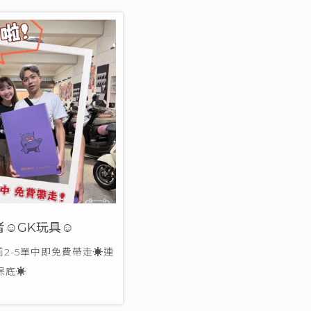
者☺GK玩具☺
前2-5單中即免費帶走☀連
中保底☀