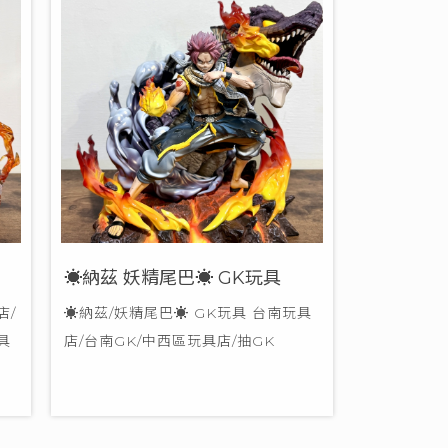
☀納茲 妖精尾巴☀ GK玩具
店/
☀納茲/妖精尾巴☀ GK玩具 台南玩具
具
店/台南GK/中西區玩具店/抽GK