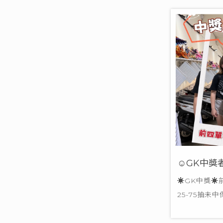
☺GK中獎
☀GK中獎☀
25-75抽未