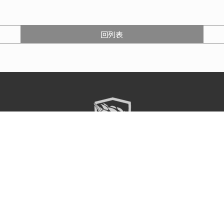
回列表
funknighttainan
qq12345638@gm