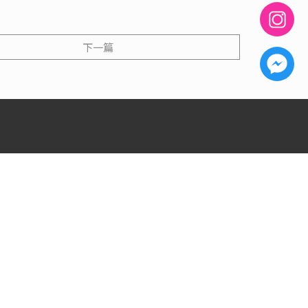
下一篇
ail.com
台南市中西區正興街143號