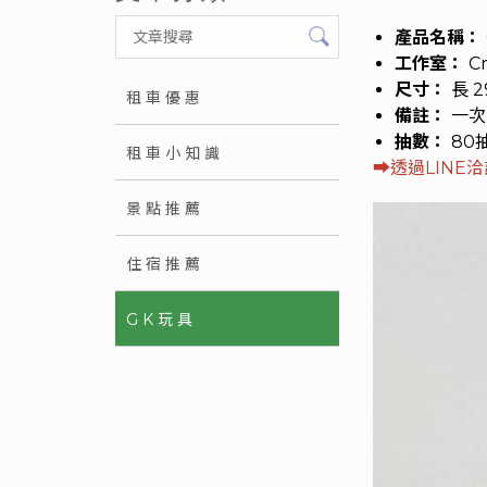
產品名稱：
工作室：
Cr
尺寸：
長 2
租車優惠
備註：
一次
抽數：
80
租車小知識
➡︎
透過LINE
景點推薦
住宿推薦
GK玩具